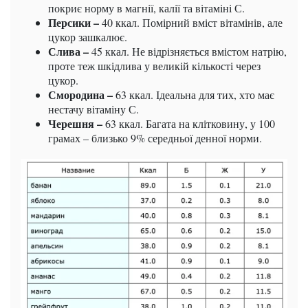
покриє норму в магнії, калії та вітаміні С.
Персики –
40 ккал. Помірний вміст вітамінів, але
цукор зашкалює.
Слива –
45 ккал. Не відрізняється вмістом натрію,
проте теж шкідлива у великій кількості через
цукор.
Смородина –
63 ккал. Ідеальна для тих, хто має
нестачу вітаміну С.
Черешня –
63 ккал. Багата на клітковину, у 100
грамах – близько 9% середньої денної норми.