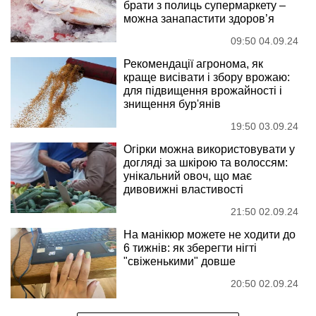
брати з полиць супермаркету –
можна занапастити здоров’я
09:50 04.09.24
Рекомендації агронома, як
краще висівати і збору врожаю:
для підвищення врожайності і
знищення бур'янів
19:50 03.09.24
Огірки можна використовувати у
догляді за шкірою та волоссям:
унікальний овоч, що має
дивовижні властивості
21:50 02.09.24
На манікюр можете не ходити до
6 тижнів: як зберегти нігті
"свіженькими" довше
20:50 02.09.24