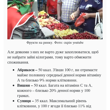
Фрукти на ринку. Фото: скрін youtube
Але деякими з них не варто дуже захоплюватися, щоб
не набрати зайві кілограми, тому варто обмежити
споживання.
Абрикоси –
50 ккал. З'ївши 100 г, ви отримаєте
майже половину середньої денної норми вітаміну
А та близько 9% норми клітковини.
Вишня –
50 ккал. Багата на вітаміни С та А,
кожного – близько 20% денної норми у 100
грамах.
Суниця –
35 ккал. Максимальний рівень
клітковини, у 100 г ягоди її близько 11% від