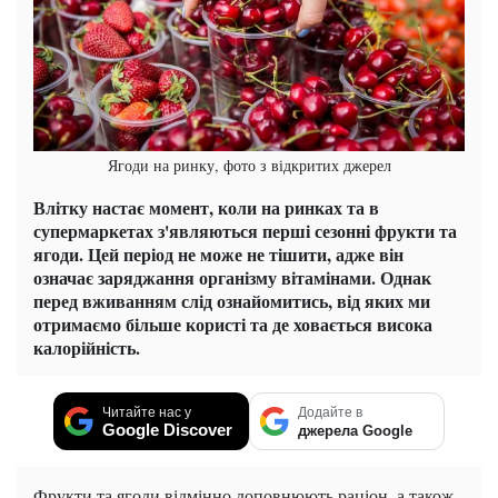
Ягоди на ринку, фото з відкритих джерел
Влітку настає момент, коли на ринках та в
супермаркетах з'являються перші сезонні фрукти та
ягоди. Цей період не може не тішити, адже він
означає заряджання організму вітамінами. Однак
перед вживанням слід ознайомитись, від яких ми
отримаємо більше користі та де ховається висока
калорійність.
Читайте нас у
Додайте в
Google Discover
джерела Google
Фрукти та ягоди відмінно доповнюють раціон, а також