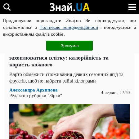
Продовжуючи переглядати Znaj.ua Ви підтверджуєте, що
ВІЙНА РОСІЇ ПРОТИ УКРАЇНИ
КОРОНАВІРУС В УКРАЇНІ І
ознайомилися з
Політикою конфіденційності
і погоджуєтеся з
використанням файлів cookie.
Головна
Поради
ЧИТАТЬ НА РУССКОМ
Зрозумів
Якими фруктами та ягодами не варто сильно
захоплюватися влітку: калорійність та
користь кожного
Варто обмежити споживання деяких сезонних ягід та
фруктів, щоб не набрати зайві кілограми
Александра Архипова
4 червня, 17:20
Редактор рубрики "Зірки"