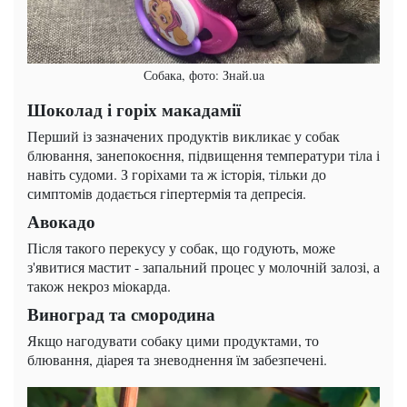
Собака, фото: Знай.ua
Шоколад і горіх макадамії
Перший із зазначених продуктів викликає у собак
блювання, занепокоєння, підвищення температури тіла і
навіть судоми. З горіхами та ж історія, тільки до
симптомів додається гіпертермія та депресія.
Авокадо
Після такого перекусу у собак, що годують, може
з'явитися мастит - запальний процес у молочній залозі, а
також некроз міокарда.
Виноград та смородина
Якщо нагодувати собаку цими продуктами, то
блювання, діарея та зневоднення їм забезпечені.