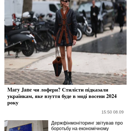
Mary Jane чи лофери? Стилісти підказали
українкам, яке взуття буде в моді восени 2024
року
15:50 08.09
Держфінмоніторинг звітував про
боротьбу на економічному