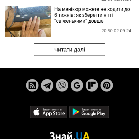
На манікюр можете не ходити до
6 тижнів: як зберегти нігті
"свіженькими" довше
20:50 02.09.24
Читати далі