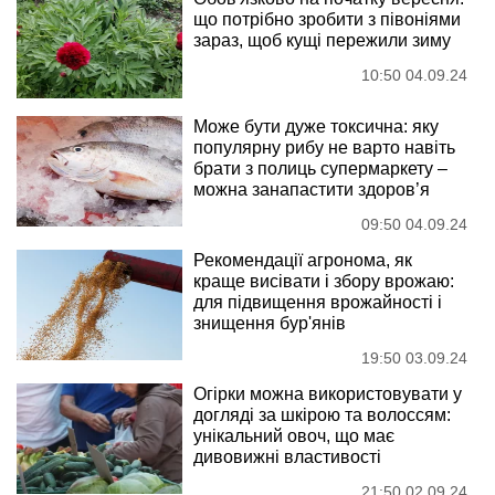
що потрібно зробити з півоніями
зараз, щоб кущі пережили зиму
10:50 04.09.24
Може бути дуже токсична: яку
популярну рибу не варто навіть
брати з полиць супермаркету –
можна занапастити здоров’я
09:50 04.09.24
Рекомендації агронома, як
краще висівати і збору врожаю:
для підвищення врожайності і
знищення бур'янів
19:50 03.09.24
Огірки можна використовувати у
догляді за шкірою та волоссям:
унікальний овоч, що має
дивовижні властивості
21:50 02.09.24