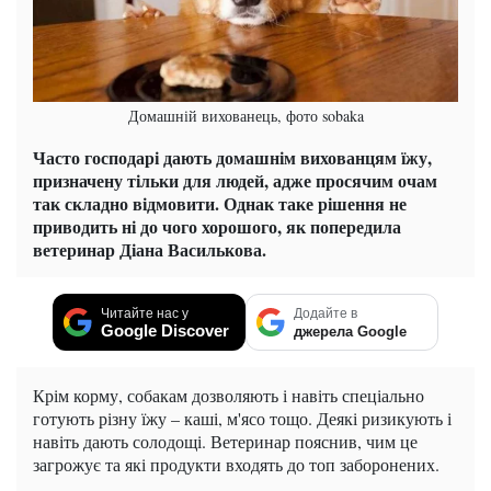
Домашній вихованець, фото sobaka
Часто господарі дають домашнім вихованцям їжу,
призначену тільки для людей, адже просячим очам
так складно відмовити. Однак таке рішення не
приводить ні до чого хорошого, як попередила
ветеринар Діана Василькова.
Читайте нас у
Додайте в
Google Discover
джерела Google
Крім корму, собакам дозволяють і навіть спеціально
готують різну їжу – каші, м'ясо тощо. Деякі ризикують і
навіть дають солодощі. Ветеринар пояснив, чим це
загрожує та які продукти входять до топ заборонених.