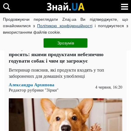
Продовжуючи переглядати Znaj.ua Ви підтверджуєте, що
ВІЙНА РОСІЇ ПРОТИ УКРАЇНИ
КОРОНАВІРУС В УКРАЇНІ І
ознайомилися з
Політикою конфіденційності
і погоджуєтеся з
використанням файлів cookie.
Головна
Поради
ЧИТАТЬ НА РУССКОМ
Зрозумів
Не здумайте давати, навіть якщо сильно
просять: якими продуктами небезпечно
годувати собак і чим це загрожує
Ветеринар пояснив, які продукти входять у топ
заборонених для домашніх улюбленці
Александра Архипова
4 червня, 16:20
Редактор рубрики "Зірки"