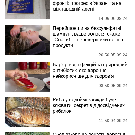
фронті: прогрес в Україні та на
міжнародній арені
14:06 06.09.24
Перейшовши на безсульфатні
шампуні, ваше волосся скаже
"Спасибі": перевершили всі інші
продукти
20:50 05.09.24
Бар'єр від інфекцій та природний
антибіотик: яке варення
найкорисніше для здоров'я
08:50 05.09.24
Риба у водоймі завжди буде
клювати: секрет від досвідчених
рибалок
11:50 04.09.24
Обов'язково на початку вересня: