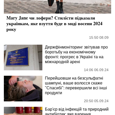
Mary Jane чи лофери? Стилісти підказали
українкам, яке взуття буде в моді восени 2024
року
15:50 08.09
Держфінмоніторинг звітував про
боротьбу на економічному
фронті: прогрес в Україні та на
міжнародній арені
14:06 06.09.24
Перейшовши на безсульфатні
шампуні, ваше волосся скаже
"Спасибі": перевершили всі інші
продукти
20:50 05.09.24
Бар'єр від інфекцій та природний
антибіотик: яке варення