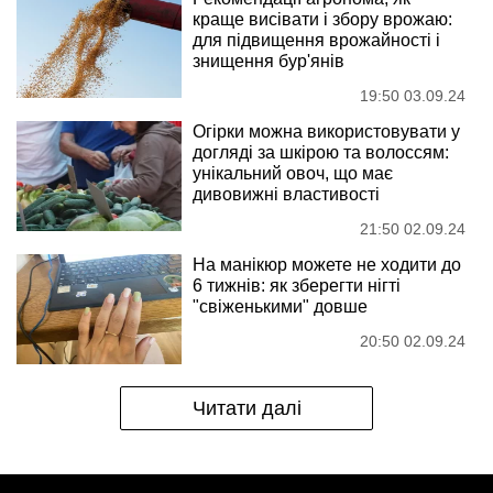
краще висівати і збору врожаю:
для підвищення врожайності і
знищення бур'янів
19:50 03.09.24
Огірки можна використовувати у
догляді за шкірою та волоссям:
унікальний овоч, що має
дивовижні властивості
21:50 02.09.24
На манікюр можете не ходити до
6 тижнів: як зберегти нігті
"свіженькими" довше
20:50 02.09.24
Читати далі