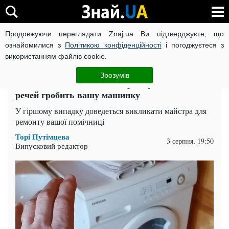
Продовжуючи переглядати Znaj.ua Ви підтверджуєте, що
ВІЙНА РОСІЇ ПРОТИ УКРАЇНИ
КОРОНАВІРУС В УКРАЇНІ І
ознайомилися з
Політикою конфіденційності
і погоджуєтеся з
використанням файлів cookie.
Головна
Поради
ЧИТАТЬ НА РУССКОМ
Зрозумів
Озолотите не одного майстра: прання яких
речей гробить вашу машинку
У гіршому випадку доведеться викликати майстра для
ремонту вашої помічниці
Торі Путімцева
3 серпня, 19:50
Випусковий редактор