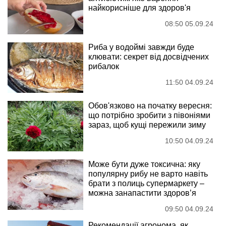
найкорисніше для здоров'я
08:50 05.09.24
Риба у водоймі завжди буде
клювати: секрет від досвідчених
рибалок
11:50 04.09.24
Обов'язково на початку вересня:
що потрібно зробити з півоніями
зараз, щоб кущі пережили зиму
10:50 04.09.24
Може бути дуже токсична: яку
популярну рибу не варто навіть
брати з полиць супермаркету –
можна занапастити здоров’я
09:50 04.09.24
Рекомендації агронома, як