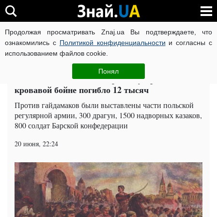
Продолжая просматривать Znaj.ua Вы подтверждаете, что
ВОЙНА РОССИИ ПРОТИВ УКРАИНЫ
КОРОНАВИРУС В 
ознакомились с
Политикой конфиденциальности
и согласны с
использованием файлов cookie.
Главная
Советы
ЧИТАТИ УКРАЇНСЬКОЮ
Понял
Как гайдамаки в Умани резню устроили: в
кровавой бойне погибло 12 тысяч
Против гайдамаков были выставлены части польской
регулярной армии, 300 драгун, 1500 надворных казаков,
800 солдат Барской конфедерации
20 июня, 22:24