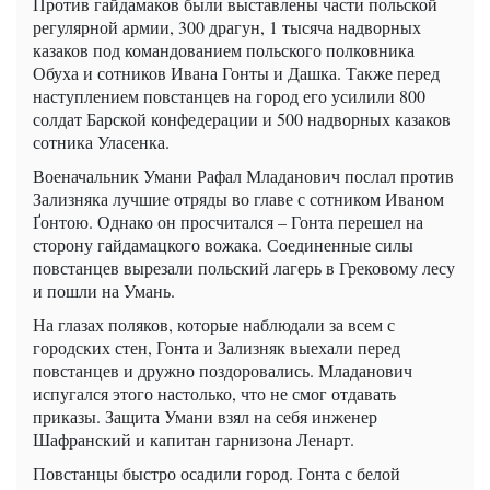
Против гайдамаков были выставлены части польской
регулярной армии, 300 драгун, 1 тысяча надворных
казаков под командованием польского полковника
Обуха и сотников Ивана Гонты и Дашка. Также перед
наступлением повстанцев на город его усилили 800
солдат Барской конфедерации и 500 надворных казаков
сотника Уласенка.
Военачальник Умани Рафал Младанович послал против
Зализняка лучшие отряды во главе с сотником Иваном
Ґонтою. Однако он просчитался – Гонта перешел на
сторону гайдамацкого вожака. Соединенные силы
повстанцев вырезали польский лагерь в Грековому лесу
и пошли на Умань.
На глазах поляков, которые наблюдали за всем с
городских стен, Гонта и Зализняк выехали перед
повстанцев и дружно поздоровались. Младанович
испугался этого настолько, что не смог отдавать
приказы. Защита Умани взял на себя инженер
Шафранский и капитан гарнизона Ленарт.
Повстанцы быстро осадили город. Гонта с белой